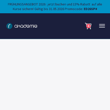
FRÜHLINGSANGEBOT 2026 : jetzt buchen und 15% Rabatt auf alle
Kurse sichern! Gültig bis 31.05.2026 Promocode:
ED26SP#
0
Einführung in das "Digital Cost
and Value Engineering"
Beschreibung
Einführung in die neuesten Methoden und Tools für das Value
Engineering (Wertanalyse). Mit vielen Praxisbeispielen und
Übungen. Hands - on Schulung aus der Praxis
July 2, 2026 9:00 AM
Start: