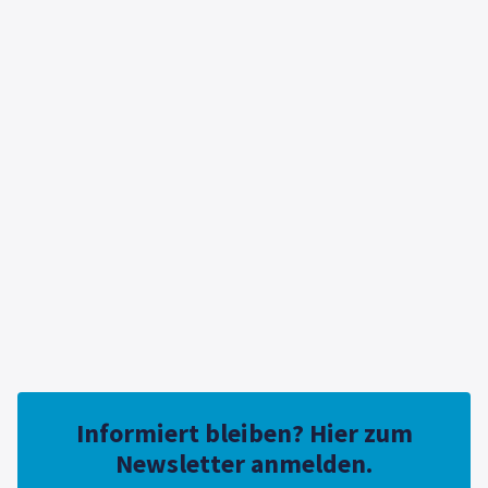
Kostenanalyse im Einkauf
€ 1.360,00 EUR
LEARN MORE
Informiert bleiben? Hier zum
Newsletter anmelden.